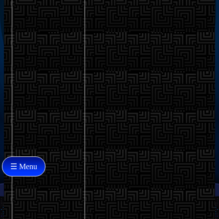
☰ Menu