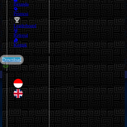
Beranda
Promosi
Leaderboard
Referral
Kontak
Download APK
Main lebih praktis lewat aplikasi
Download
Bahasa Indonesia