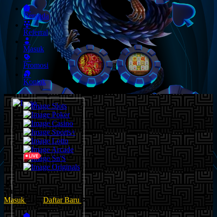
Beranda
Referral
Masuk
Promosi
Kontak
Slots
Poker
Casino
Sports+
Lotto
Arcade
Sn'S
Originals
Yuk Login ke Akunmu
Masuk
Atau
Daftar Baru