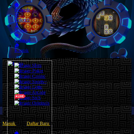
Beranda
Referral
Masuk
Promosi
Kontak
Slots
Poker
Casino
Sports+
Lotto
Arcade
Sn'S
Originals
Yuk Login ke Akunmu
Masuk
Atau
Daftar Baru