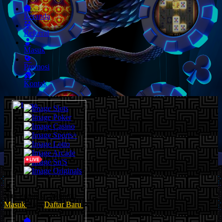
Beranda
Referral
Masuk
Promosi
Kontak
Slots
Poker
Casino
Sports+
Lotto
Arcade
Sn'S
Originals
Yuk Login ke Akunmu
Masuk
Atau
Daftar Baru