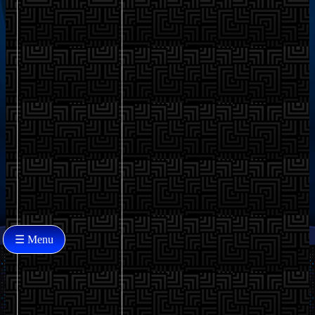
☰ Menu