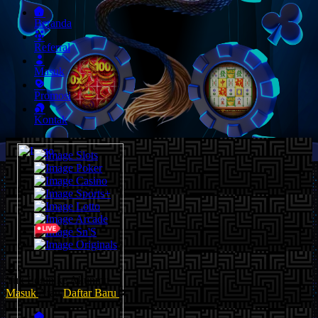
Beranda
Referral
Masuk
Promosi
Kontak
Slots
Poker
Casino
Sports+
Lotto
Arcade
Sn'S
Originals
Yuk Login ke Akunmu
Masuk
Atau
Daftar Baru