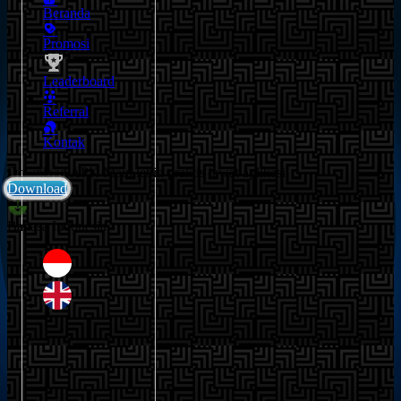
Beranda
Promosi
Leaderboard
Referral
Kontak
Download APK
Main lebih praktis lewat aplikasi
Download
Bahasa Indonesia