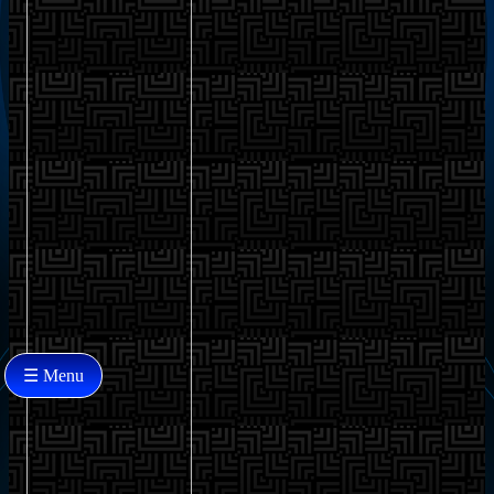
☰ Menu