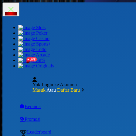
Slots
Poker
Casino
Sports+
Lotto
Arcade
Sn'S
Originals
Yuk Login ke Akunmu
Masuk
Atau
Daftar Baru
Beranda
Promosi
Leaderboard