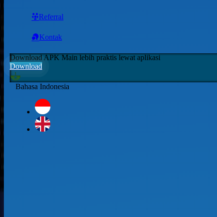
Referral
Kontak
Download APK
Main lebih praktis lewat aplikasi
Download
Bahasa Indonesia