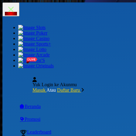
Slots
Poker
Casino
Sports+
Lotto
Arcade
Sn'S
Originals
Yuk Login ke Akunmu
Masuk
Atau
Daftar Baru
Beranda
Promosi
Leaderboard