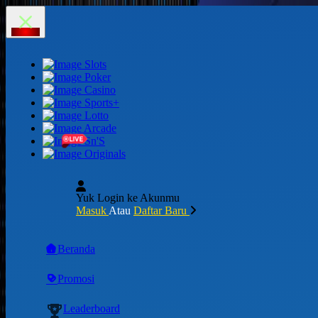
Slots
Poker
Casino
Sports+
Lotto
Arcade
Sn'S
Originals
Yuk Login ke Akunmu
Masuk
Atau
Daftar Baru
Beranda
Promosi
Leaderboard