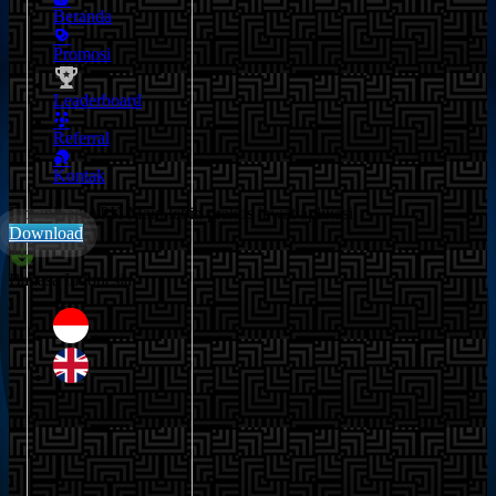
Beranda
Promosi
Leaderboard
Referral
Kontak
Download APK
Main lebih praktis lewat aplikasi
Download
Bahasa Indonesia